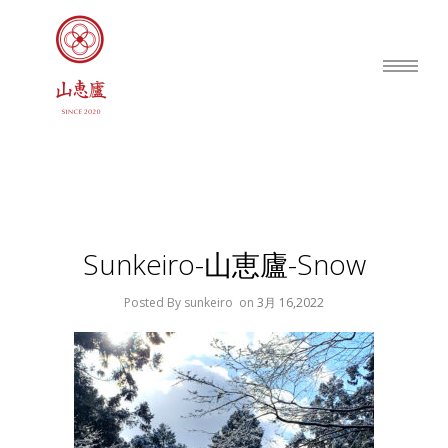
Sunkeiro-山恵廬-Snow
Posted By sunkeiro
on
3月 16,2022