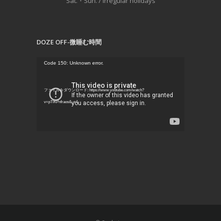
Sat.・Sun. / Irregular holidays
DOZE OFF-微睡む時間
動
Code 150: Unknown error.
画
プ
ファイルをダウンロード: https://www.youtube.com/watch?
レ
v=pTlKPnfraos&_=1
ー
ヤ
ー