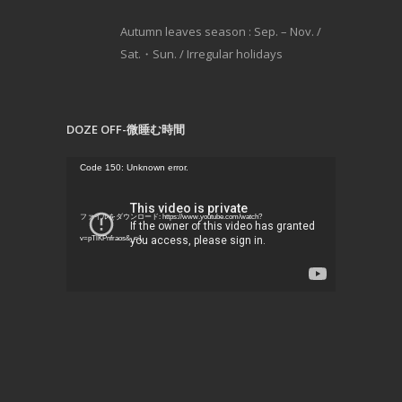
Autumn leaves season : Sep. – Nov. /
Sat.・Sun. / Irregular holidays
DOZE OFF-微睡む時間
動
Code 150: Unknown error.
画
プ
ファイルをダウンロード: https://www.youtube.com/watch?
レ
v=pTlKPnfraos&_=1
ー
ヤ
ー