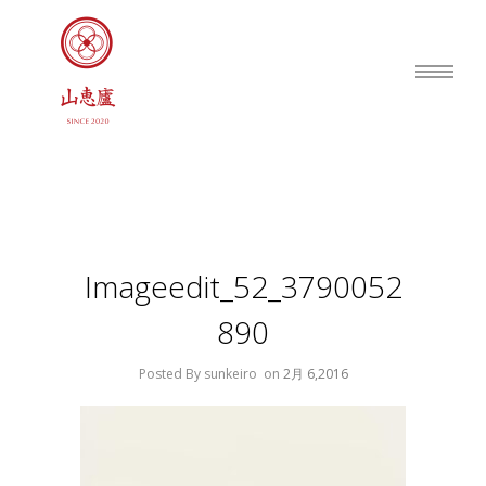
Imageedit_52_3790052
890
Posted By sunkeiro
on
2月 6,2016