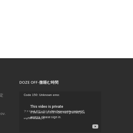
DOZE OFF-微睡む時間
動
不定
Code 150: Unknown error.
画
プ
ファイルをダウンロード: https://www.youtube.com/watch?
ov.
レ
v=pTlKPnfraos&_=1
ー
ヤ