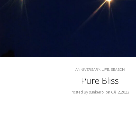
ANNIVERSARY
,
LIFE
,
SEASON
Pure Bliss
Posted By sunkeiro
on
6月 2,2023