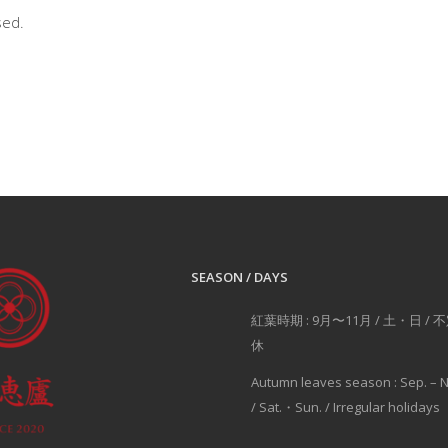
sed.
SEASON / DAYS
紅葉時期 : 9月〜11月 / 土・日 / 
休
Autumn leaves season : Sep. – N
/ Sat.・Sun. / Irregular holidays