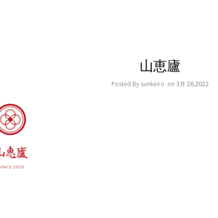
山恵廬
Posted By sunkeiro
on
3月 26,2022