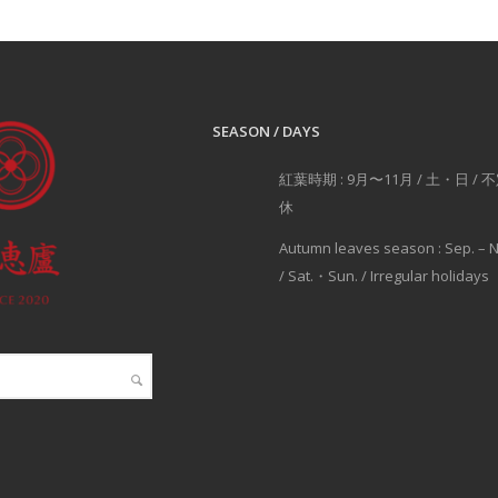
SEASON / DAYS
紅葉時期 : 9月〜11月 / 土・日 / 
休
Autumn leaves season : Sep. – N
/ Sat.・Sun. / Irregular holidays