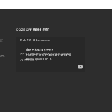
DOZE OFF-微睡む時間
動
不定
Code 150: Unknown error.
画
プ
ファイルをダウンロード: https://www.youtube.com/watch?
ov.
レ
v=pTlKPnfraos&_=1
ー
ヤ
ー