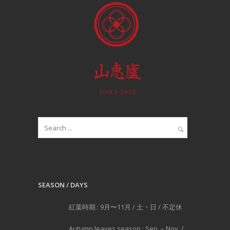
SEASON / DAYS
紅葉時期 : 9月〜11月 / 土・日 / 不定休
Autumn leaves season : Sep. – Nov. /