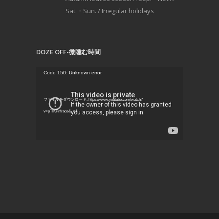
Sat.・Sun. / Irregular holidays
DOZE OFF-微睡む時間
動
Code 150: Unknown error.
画
プ
ファイルをダウンロード: https://www.youtube.com/watch?
レ
v=pTlKPnfraos&_=1
ー
ヤ
ー