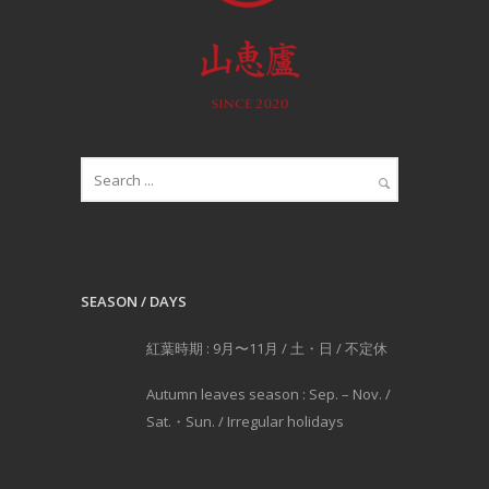
SEASON / DAYS
紅葉時期 : 9月〜11月 / 土・日 / 不定休
Autumn leaves season : Sep. – Nov. /
Sat.・Sun. / Irregular holidays