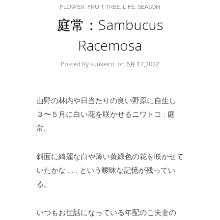
FLOWER
,
FRUIT TREE
,
LIFE
,
SEASON
庭常：Sambucus
Racemosa
Posted By sunkeiro
on
6月 12,2022
山野の林内や日当たりの良い野原に自生し
３〜５月に白い花を咲かせるニワトコ : 庭
常。
斜面に綺麗な白や薄い黄緑色の花を咲かせて
いたかな . . . という曖昧な記憶が残ってい
る。
いつもお世話になっている年配のご夫妻の