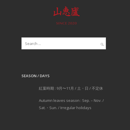
SEASON / DAYS
紅葉時期 : 9月〜11月 / 土・日 / 不定休
Autumn leaves season : Sep. – Nov. /
Sat.・Sun. / Irregular holidays